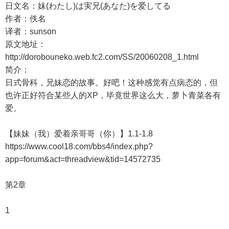
日文名：妹(わたし)は実兄(あなた)を爱してる
作者：佚名
译者：sunson
原文地址：
http://dorobouneko.web.fc2.com/SS/20060208_1.html
简介：
日式骨科，兄妹恋的故事。好吧！这种感觉有点病态的，但
也许正好符合某些人的XP，毕竟世界这么大，萝卜青菜各有
爱。
【妹妹（我）爱着亲哥哥（你）】1.1-1.8
https://www.cool18.com/bbs4/index.php?
app=forum&act=threadview&tid=14572735
第2章
1