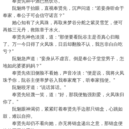
奉贤先杯中酒已然饮尽。
阮魅终于抬眼，直视奉贤先，沉声问道：“若妾身听命于
奉家，奉公子可会信守诺言？”
她心知有了火凤珠，再取来梦谷分舵之紫灵雪芝，便可
再炼三元丹，救陈章于水火。
奉贤先神色淡漠，道：“那便要看阮谷主是否真心归顺
了。万一今日得了火凤珠，日后却翻脸不认，我岂非白白吃
亏？”
阮魅急声道：“妾身从不虚言。倒是奉公子堂堂男子，怎
地如此婆婆妈妈？”
奉贤先依旧侧脸不看她，声音冷淡：“便是说，我将火凤
珠予你，阮谷主便率梦谷入我奉家麾下，听奉家指使。”
阮魅咬牙道：“说话算话。”
奉贤先轻蔑一笑，道：“好，那我便勉强割爱，火凤珠归
你了。”
阮魅眼神渴切，紧紧盯着奉贤先手边那只锦盒，心跳如
鼓，难以自抑。
奉贤先却仍不看向她，亦无将锦盒递出之意，那锦盒便