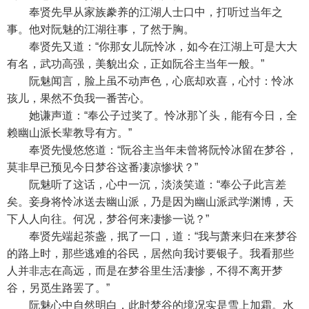
奉贤先早从家族豢养的江湖人士口中，打听过当年之
事。他对阮魅的江湖往事，了然于胸。
奉贤先又道：“你那女儿阮怜冰，如今在江湖上可是大大
有名，武功高强，美貌出众，正如阮谷主当年一般。”
阮魅闻言，脸上虽不动声色，心底却欢喜，心忖：怜冰
孩儿，果然不负我一番苦心。
她谦声道：“奉公子过奖了。怜冰那丫头，能有今日，全
赖幽山派长辈教导有方。”
奉贤先慢悠悠道：“阮谷主当年未曾将阮怜冰留在梦谷，
莫非早已预见今日梦谷这番凄凉惨状？”
阮魅听了这话，心中一沉，淡淡笑道：“奉公子此言差
矣。妾身将怜冰送去幽山派，乃是因为幽山派武学渊博，天
下人人向往。何况，梦谷何来凄惨一说？”
奉贤先端起茶盏，抿了一口，道：“我与萧来归在来梦谷
的路上时，那些逃难的谷民，居然向我讨要银子。我看那些
人并非志在高远，而是在梦谷里生活凄惨，不得不离开梦
谷，另觅生路罢了。”
阮魅心中自然明白，此时梦谷的境况实是雪上加霜。水