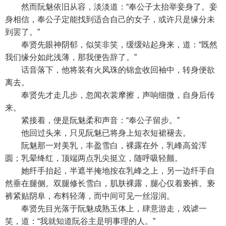
然而阮魅依旧从容，淡淡道：“奉公子太抬举妾身了。妾
身相信，奉公子定能找到适合自己的女子，或许只是缘分未
到罢了。”
奉贤先眼神阴郁，似笑非笑，缓缓站起身来，道：“既然
我们缘分如此浅薄，那我便告辞了。”
话音落下，他将装有火凤珠的锦盒收回袖中，转身便欲
离去。
奉贤先才走几步，忽闻衣裳摩擦，声响细微，自身后传
来。
紧接着，便是阮魅柔和声音：“奉公子留步。”
他回过头来，只见阮魅已将身上短衣短裙褪去。
阮魅那一对美乳，丰盈雪白，裸露在外，乳峰高耸浑
圆；乳晕绛红，顶端两点乳尖挺立，随呼吸轻颤。
她纤手抬起，半遮半掩地按在乳峰之上，另一边纤手自
然垂在腿侧。双腿修长雪白，肌肤裸露，腿心仅着亵裤。亵
裤紧贴阴阜，布料轻薄，而中间可见一丝湿润。
奉贤先目光落于阮魅成熟玉体上，肆意游走，戏谑一
笑，道：“我就知道阮谷主是明事理的人。”