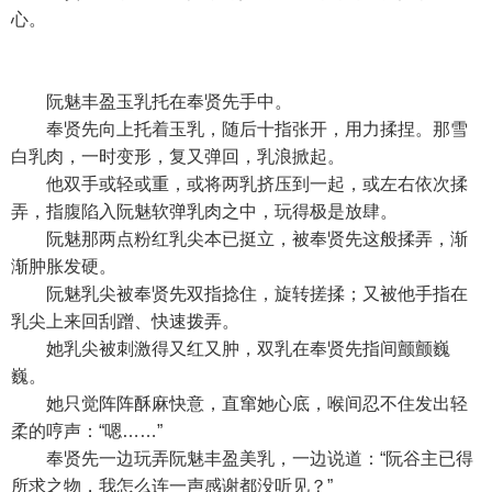
心。
阮魅丰盈玉乳托在奉贤先手中。
奉贤先向上托着玉乳，随后十指张开，用力揉捏。那雪
白乳肉，一时变形，复又弹回，乳浪掀起。
他双手或轻或重，或将两乳挤压到一起，或左右依次揉
弄，指腹陷入阮魅软弹乳肉之中，玩得极是放肆。
阮魅那两点粉红乳尖本已挺立，被奉贤先这般揉弄，渐
渐肿胀发硬。
阮魅乳尖被奉贤先双指捻住，旋转搓揉；又被他手指在
乳尖上来回刮蹭、快速拨弄。
她乳尖被刺激得又红又肿，双乳在奉贤先指间颤颤巍
巍。
她只觉阵阵酥麻快意，直窜她心底，喉间忍不住发出轻
柔的哼声：“嗯……”
奉贤先一边玩弄阮魅丰盈美乳，一边说道：“阮谷主已得
所求之物，我怎么连一声感谢都没听见？”