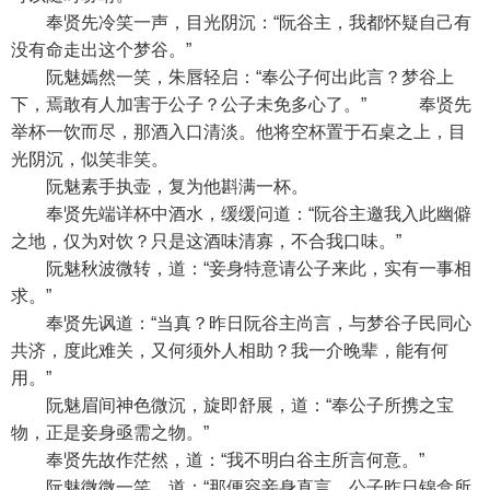
奉贤先冷笑一声，目光阴沉：“阮谷主，我都怀疑自己有
没有命走出这个梦谷。”
阮魅嫣然一笑，朱唇轻启：“奉公子何出此言？梦谷上
下，焉敢有人加害于公子？公子未免多心了。” 奉贤先
举杯一饮而尽，那酒入口清淡。他将空杯置于石桌之上，目
光阴沉，似笑非笑。
阮魅素手执壶，复为他斟满一杯。
奉贤先端详杯中酒水，缓缓问道：“阮谷主邀我入此幽僻
之地，仅为对饮？只是这酒味清寡，不合我口味。”
阮魅秋波微转，道：“妾身特意请公子来此，实有一事相
求。”
奉贤先讽道：“当真？昨日阮谷主尚言，与梦谷子民同心
共济，度此难关，又何须外人相助？我一介晚辈，能有何
用。”
阮魅眉间神色微沉，旋即舒展，道：“奉公子所携之宝
物，正是妾身亟需之物。”
奉贤先故作茫然，道：“我不明白谷主所言何意。”
阮魅微微一笑，道：“那便容妾身直言。公子昨日锦盒所