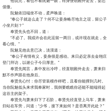
他说完，看也不看阮魅一眼，转身便朝殿外走去，姿态
倨傲。
阮魅依旧端坐不动，柔声唤道：
“奉公子就这么走了？何不让妾身略尽地主之谊，留公子
小坐片刻？”
奉贤先头也不回，道：
“不必了。我或许会在此逗留一两日，或许现在就走，全
看心情。”
阮魅见他去意已决，淡漠道：
“奉公子有情有义，妾身很是感动。来日必定亲去金翎庄
登门拜访，以谢公子今日厚意。”
奉贤先闻言，鼻中发出冷哼，径直朝殿外走去，萧来归
默不作声跟在他身后。
奉贤先心忖：你尽管装模作样吧，且看你能撑到几时。
当你阮魅低头来求我奉家时，我倒要瞧瞧你还能不能端得起
这谷主的架子。
奉贤先与萧来归下了石阶，奉贤先径直登上马车，萧来
归站在车旁，问道：“少爷，接下来如何？是否离开此处？”