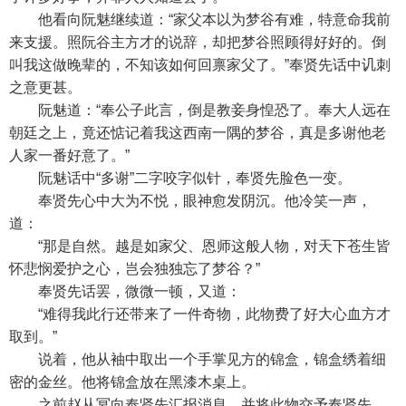
他看向阮魅继续道：“家父本以为梦谷有难，特意命我前
来支援。照阮谷主方才的说辞，却把梦谷照顾得好好的。倒
叫我这做晚辈的，不知该如何回禀家父了。”奉贤先话中讥刺
之意更甚。
阮魅道：“奉公子此言，倒是教妾身惶恐了。奉大人远在
朝廷之上，竟还惦记着我这西南一隅的梦谷，真是多谢他老
人家一番好意了。”
阮魅话中“多谢”二字咬字似针，奉贤先脸色一变。
奉贤先心中大为不悦，眼神愈发阴沉。他冷笑一声，
道：
“那是自然。越是如家父、恩师这般人物，对天下苍生皆
怀悲悯爱护之心，岂会独独忘了梦谷？”
奉贤先话罢，微微一顿，又道：
“难得我此行还带来了一件奇物，此物费了好大心血方才
取到。”
说着，他从袖中取出一个手掌见方的锦盒，锦盒绣着细
密的金丝。他将锦盒放在黑漆木桌上。
之前赵从冥向奉贤先汇报消息，并将此物交予奉贤先。