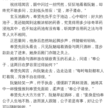
祝丝瑶闻言，眼中闪过一丝愕然，怔怔地看着阮魅，却
终究不敢多问，立刻低头答应：“是，弟子遵命。”
玄玉池殿内，奉贤先负手立于池边，心中暗忖：好大的
池子，竟还能闻到这般浓郁的药香，究竟得用多少珍奇草药
浸泡其中，也不知这药池有没有毒，听闻梦谷用药之法与寻
常人大不相同。
正思量间，他身后忽然响起脚步声，伴随银铃轻响。
奉贤先回头看去，只见阮魅端着酒壶与两只酒杯，莲步
款款走了进来。她身后殿门亦随之关上。
她将酒壶与酒杯放在镶嵌青玉的石桌上，问道：“奉公
子，这两日在梦谷里过得如何？”
奉贤先闻言，向阮魅走去，边走边道：“每时每刻都有人
盯着我，浑身不自在得很。”
阮魅轻笑一声，纤手执壶，缓缓斟了两杯清酒。她将其
中一杯慢慢推到奉贤先面前，柔声道：“奉公子请坐。”
奉贤先大大方方坐下。阮魅举起酒杯，道：“妾身是怕奉
公子人生地不熟，故而派人跟随，公子若是有事，好让公子
可以随时吩咐。”