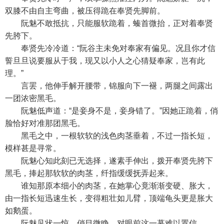
双膝不由自主弯曲，被压得跪在奉贤先脚前。
阮魅不敢抵抗，只能服软跪着，螓首微抬，正对着奉贤
先胯下。
奉贤先冷冷道：“阮谷主未免对奉家有偏见。况且你才信
誓旦旦说要服从于我，现又以小人之心猜疑奉家，岂有此
理。”
言罢，他伸手解开腰带，锦服向下一褪，两腿之间露出
一团浓密黑毛。
阮魅低声道：“是妾身不是，妾身错了。”因她正跪着，俏
脸恰好对准那团黑毛。
黑毛之中，一根软软的浅色肉茎垂着，不过一指长短，
模样甚是寻常。
阮魅心知此刻已无选择，遂素手伸出，拨开奉贤先胯下
黑毛，捧起那软软的肉茎，纤指缓缓抚弄起来。
谁知那原本细小的肉茎，在她掌心竟渐渐变硬、胀大，
由一指长短迅速生长，变得粗壮如儿臂，顶端龟头更是胀大
如鹅蛋。
阮魅见状一惊，俏目微睁，对眼前这一幕难以置信。