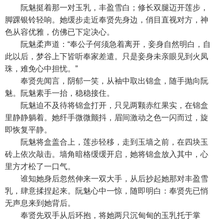
阮魅挺着那一对玉乳，丰盈雪白；修长双腿迈开莲步，
脚踝银铃轻响。她缓步走近奉贤先身边，俏目直视对方，神
色从容优雅，仿佛已下定决心。
阮魅柔声道：“奉公子何须急着离开，妾身自然明白，自
此以后，梦谷上下皆听奉家差遣。只是妾身未亲眼见到火凤
珠，难免心中担忧。”
奉贤先闻言，阴郁一笑，从袖中取出锦盒，随手抛向阮
魅。阮魅素手一抬，稳稳接住。
阮魅迫不及待将锦盒打开，只见两颗赤红果实，在锦盒
里静静躺着。她纤手微微颤抖，眉间激动之色一闪而过，旋
即恢复平静。
阮魅将盒盖合上，莲步轻移，走到玉墙之前，在四块玉
砖上依次敲击。墙角暗格缓缓开启，她将锦盒放入其中，心
里方才松了一口气。
谁知她身后忽然伸来一双大手，从后抄起她那对丰盈雪
乳，肆意揉捏起来。阮魅心中一惊，随即明白：奉贤先已悄
无声息来到她背后。
奉贤先双手从后环抱，将她两只沉甸甸的玉乳托于掌