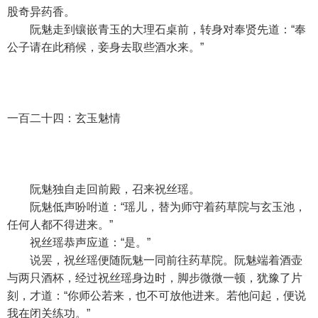
股奇异药香。
阮魅走到镶嵌青玉的大理石桌前，转身对奉贤先道：“奉
公子请在此稍候，妾身去取些酒水来。”
一百二十四：玄玉魅情
阮魅独自走回前殿，召来祝丝瑶。
阮魅低声吩咐道：“瑶儿，替为师守着药草院与玄玉池，
任何人都不得进来。”
祝丝瑶恭声应道：“是。”
说罢，祝丝瑶便随阮魅一同前往药草院。阮魅端着酒壶
与两只酒杯，经过祝丝瑶身边时，脚步微微一顿，犹豫了片
刻，才道：“你师公若来，也不可放他进来。若他问起，便说
我在闭关练功。”