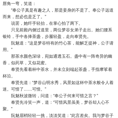
唇角一弯，笑道：
“奉公子真是有趣之人，那是妾身的不是了。奉公子远道
而来，想必也是乏了。”
说罢，她纤手轻抬，在掌心拍了两下。
只见前殿内侧过道里，两位梦谷女弟子走出。她们腰系
银铃，手中各捧茶盏，步履轻盈，走向奉贤先。
阮魅道：“这是梦谷特有的竹心茶，能解乏提神，公子请
用。”
那茶水颜色深绿，宛如通透玉石。盏中有一阵奇异的幽
香，似药草，又似花蜜。
奉贤先看着杯中茶水，并未立刻端起茶盏，手指摩挲着
杯沿。
奉贤先道：“梦谷山明水秀，风景如这杯中茶水般令人着
迷。可惜了……可惜。”
阮魅秋波微转，问道：“奉公子何来可惜之言？”
奉贤先冷笑一声，道：“可惜风景虽美，梦谷却人心不
聚。”
阮魅眉梢轻轻一挑，淡淡笑道：“此言差矣。我与梦谷子