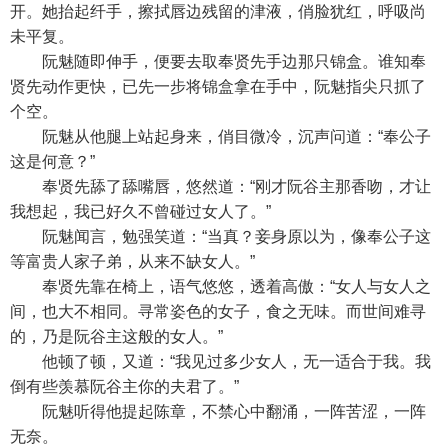
开。她抬起纤手，擦拭唇边残留的津液，俏脸犹红，呼吸尚
未平复。
阮魅随即伸手，便要去取奉贤先手边那只锦盒。谁知奉
贤先动作更快，已先一步将锦盒拿在手中，阮魅指尖只抓了
个空。
阮魅从他腿上站起身来，俏目微冷，沉声问道：“奉公子
这是何意？”
奉贤先舔了舔嘴唇，悠然道：“刚才阮谷主那香吻，才让
我想起，我已好久不曾碰过女人了。”
阮魅闻言，勉强笑道：“当真？妾身原以为，像奉公子这
等富贵人家子弟，从来不缺女人。”
奉贤先靠在椅上，语气悠悠，透着高傲：“女人与女人之
间，也大不相同。寻常姿色的女子，食之无味。而世间难寻
的，乃是阮谷主这般的女人。”
他顿了顿，又道：“我见过多少女人，无一适合于我。我
倒有些羡慕阮谷主你的夫君了。”
阮魅听得他提起陈章，不禁心中翻涌，一阵苦涩，一阵
无奈。