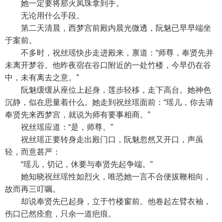
她一定要将那火凤珠拿到手。
无论用什么手段。
第二天清晨，西梦宫前殿内晨光微透，阮魅已早早端坐
于案前。
不多时，祝丝瑶快步走进殿来，禀道：“师尊，奉贤先并
未离开梦谷。他昨夜宿在谷口附近的一处竹楼，今早仍在谷
中，未有离去之意。”
阮魅缓缓从座位上起身，莲步轻移，走下高台。她神色
沉静，似在思量着什么。她走到祝丝瑶面前：“瑶儿，你去请
奉贤先来西梦宫，就说为师有要事相商。”
祝丝瑶应道：“是，师尊。”
祝丝瑶正要转身走出殿门口，阮魅忽然又开口，声虽
轻，而意甚严：
“瑶儿，切记，休要与奉贤先起争端。”
她知晓祝丝瑶性如烈火，唯恐她一言不合便拔鞭相向，
故而再三叮嘱。
却说奉贤先已起身，立于竹楼窗前。他卷起左臂衣袖，
伤口已然痊愈，只余一道疤痕。