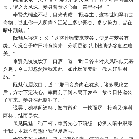
显，谓之火凤珠。妾身曾费尽心血，苦寻不得。”
奉贤先端坐不动，目光戏谑：“阮谷主，这等世间罕有之
奇物，岂止你一人所需？江湖上多少豪杰、多少势力，皆在
暗中觊觎。”
阮魅从容道：“公子既将此物带来梦谷，便是与梦谷有
缘。何况公子昨日特意携来，分明是欲以此物助梦谷度过难
关。”
奉贤先慢慢饮了一口酒，道：“昨日谷主对火凤珠似无甚
兴趣，今日却忽然请我来此，如此反复变卦，教人好生困
惑。”
阮魅低眉敛目，道：“那日妾身尚在犹豫，诸多思虑之
后，方才下定决心。幸而公子尚未离开梦谷，故今日特邀公
子前来。妾身在此赔罪了。”
说罢，她举起酒杯，螓首微仰，一饮而尽。接着又连斟
两杯，继而尽饮。
虽见阮魅自罚三杯，奉贤先心下暗想：你派人暗中跟踪
于我，本就不曾想让我轻易离去。
奉贤先放下酒杯，道：“如此说来，你如今是后悔了，故