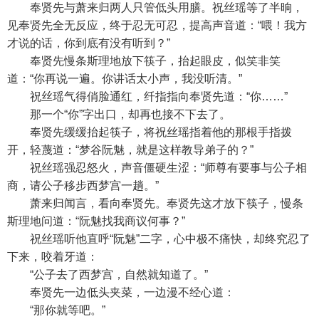
奉贤先与萧来归两人只管低头用膳。祝丝瑶等了半晌，
见奉贤先全无反应，终于忍无可忍，提高声音道：“喂！我方
才说的话，你到底有没有听到？”
奉贤先慢条斯理地放下筷子，抬起眼皮，似笑非笑
道：“你再说一遍。你讲话太小声，我没听清。”
祝丝瑶气得俏脸通红，纤指指向奉贤先道：“你……”
那一个“你”字出口，却再也接不下去了。
奉贤先缓缓抬起筷子，将祝丝瑶指着他的那根手指拨
开，轻蔑道：“梦谷阮魅，就是这样教导弟子的？”
祝丝瑶强忍怒火，声音僵硬生涩：“师尊有要事与公子相
商，请公子移步西梦宫一趟。”
萧来归闻言，看向奉贤先。奉贤先这才放下筷子，慢条
斯理地问道：“阮魅找我商议何事？”
祝丝瑶听他直呼“阮魅”二字，心中极不痛快，却终究忍了
下来，咬着牙道：
“公子去了西梦宫，自然就知道了。”
奉贤先一边低头夹菜，一边漫不经心道：
“那你就等吧。”