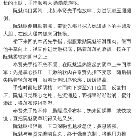
长的玉腿，手指顺着大腿缓缓游移。
阮魅俏目紧闭，此刻奉贤先手指放肆，划过阮魅玉腿腿
侧。
阮魅腿侧肌肤滑腻，奉贤先那只探入她短裙下的手越发
大胆，在她大腿内侧来回抚摸。
裙下来回的奉贤先手指，指腹紧贴阮魅细滑腿肉。继而
他手掌向上，径直伸进阮魅裙底，隔着薄薄的亵裤，按在了
阮魅柔软的阴阜之上。
奉贤先手指不急不缓，在阮魅温热隆起的阴阜上来回摩
挲：先是掌心按压，丰嫩的软肉在奉贤先指下变形；随后指
尖隔着轻薄布料，沿着阮魅阴唇轮廓，缓缓描摹。
手指时而轻揉阴核，时而向下探至穴口位置，反复扣
压。阮魅只觉腿心之处，热流涌起，亵裤里渐渐湿润，蜜汁
渗出，将薄布浸得潮湿。
奉贤先手指不停，虽隔湿滑布料，扔来回揉弄，或快或
慢，直把阮魅阴阜玩得又热又胀。
阮魅腿根轻颤，玉口深吻也越发急促，鼻息娇腻。
阮魅与奉贤先缠吻良久，终于强自克制，将他用力推