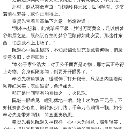
那时，赵从冥低声道：“此物珍稀无比，世间罕有。少爷
若前往梦谷，或许正用得上。”
奉贤先带着居高临下之意，悠悠说道：
“我本来想着，此物珍稀至极，胜过万两黄金，足以解梦
谷燃眉之急。既然阮谷主将梦谷照顾得如此安妥。那这件东
西，怕是派不上用场了。”
阮魅心中虽生疑惑，不知那锦盒里究竟藏着何物，俏脸
笑意依旧，柔声回道：
“奉公子家业浩大，对于公子而言是奇物，那才真正称得
上奇物。妾身孤陋寡闻，倒要开开眼界了。”
奉贤先嘴角微扬，缓缓伸手打开锦盒。只见盒内摆着两
颗赤红果实，表面皱密，色泽如火。
那正是世间罕有的奇物之一，火凤珠。
阮魅一眼瞧见，瞳孔猛地一缩。她上次为炼三元丹，不
知耗费多少心血、辗转多少门路，千辛万苦购得一颗。如今
奉贤先竟带来两颗，简直匪夷所思。
奉贤先看见阮魅失神模样，心中大为得意，嘴角轻笑，