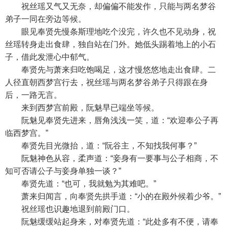
祝丝瑶又气又无奈，却偏偏不能发作，只能与两名梦谷
弟子一同在旁边等候。
眼见奉贤先慢条斯理地吃个没完，许久也不见动身，祝
丝瑶转身走出食肆，独自站在门外。她低头踢着地上的小石
子，借此发泄心中郁气。
奉贤先与萧来归吃饱喝足，这才慢悠悠地走出食肆。二
人径直朝西梦宫行去，祝丝瑶与两名梦谷弟子只得跟在身
后，一路无言。
来到西梦宫前殿，阮魅早已端坐等候。
阮魅见奉贤先进来，唇角浅浅一笑，道：“欢迎奉公子再
临西梦宫。”
奉贤先目光微抬，道：“阮谷主，不知找我何事？”
阮魅神色从容，柔声道：“妾身有一要事与公子相商，不
知可否请公子与妾身单独一谈？”
奉贤先道：“也可，我就勉为其难吧。”
萧来归闻言，向奉贤先拱手道：“小的在殿外候着少爷。”
祝丝瑶也识趣地退到前殿门口。
阮魅缓缓站起身来，对奉贤先道：“此处多有不便，请奉