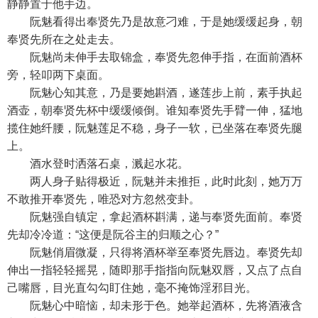
静静置于他手边。
阮魅看得出奉贤先乃是故意刁难，于是她缓缓起身，朝
奉贤先所在之处走去。
阮魅尚未伸手去取锦盒，奉贤先忽伸手指，在面前酒杯
旁，轻叩两下桌面。
阮魅心知其意，乃是要她斟酒，遂莲步上前，素手执起
酒壶，朝奉贤先杯中缓缓倾倒。谁知奉贤先手臂一伸，猛地
揽住她纤腰，阮魅莲足不稳，身子一软，已坐落在奉贤先腿
上。
酒水登时洒落石桌，溅起水花。
两人身子贴得极近，阮魅并未推拒，此时此刻，她万万
不敢推开奉贤先，唯恐对方忽然变卦。
阮魅强自镇定，拿起酒杯斟满，递与奉贤先面前。奉贤
先却冷冷道：“这便是阮谷主的归顺之心？”
阮魅俏眉微凝，只得将酒杯举至奉贤先唇边。奉贤先却
伸出一指轻轻摇晃，随即那手指指向阮魅双唇，又点了点自
己嘴唇，目光直勾勾盯住她，毫不掩饰淫邪目光。
阮魅心中暗恼，却未形于色。她举起酒杯，先将酒液含