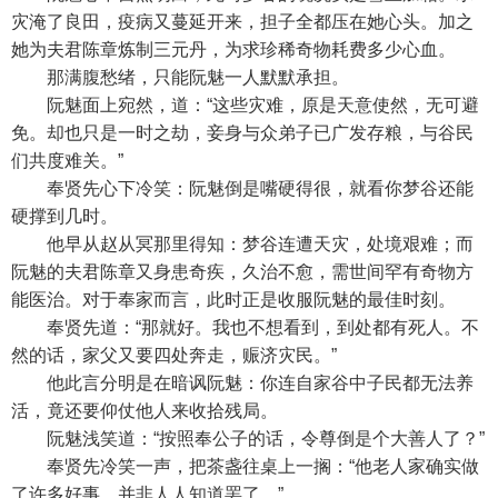
灾淹了良田，疫病又蔓延开来，担子全都压在她心头。加之
她为夫君陈章炼制三元丹，为求珍稀奇物耗费多少心血。
那满腹愁绪，只能阮魅一人默默承担。
阮魅面上宛然，道：“这些灾难，原是天意使然，无可避
免。却也只是一时之劫，妾身与众弟子已广发存粮，与谷民
们共度难关。”
奉贤先心下冷笑：阮魅倒是嘴硬得很，就看你梦谷还能
硬撑到几时。
他早从赵从冥那里得知：梦谷连遭天灾，处境艰难；而
阮魅的夫君陈章又身患奇疾，久治不愈，需世间罕有奇物方
能医治。对于奉家而言，此时正是收服阮魅的最佳时刻。
奉贤先道：“那就好。我也不想看到，到处都有死人。不
然的话，家父又要四处奔走，赈济灾民。”
他此言分明是在暗讽阮魅：你连自家谷中子民都无法养
活，竟还要仰仗他人来收拾残局。
阮魅浅笑道：“按照奉公子的话，令尊倒是个大善人了？”
奉贤先冷笑一声，把茶盏往桌上一搁：“他老人家确实做
了许多好事，并非人人知道罢了。”