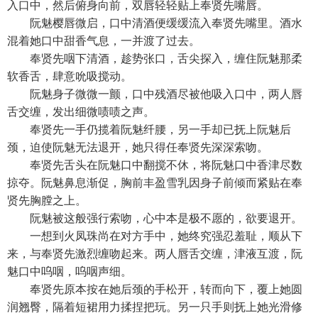
入口中，然后俯身向前，双唇轻轻贴上奉贤先嘴唇。
阮魅樱唇微启，口中清酒便缓缓流入奉贤先嘴里。酒水
混着她口中甜香气息，一并渡了过去。
奉贤先咽下清酒，趁势张口，舌尖探入，缠住阮魅那柔
软香舌，肆意吮吸搅动。
阮魅身子微微一颤，口中残酒尽被他吸入口中，两人唇
舌交缠，发出细微啧啧之声。
奉贤先一手仍揽着阮魅纤腰，另一手却已抚上阮魅后
颈，迫使阮魅无法退开，她只得任奉贤先深深索吻。
奉贤先舌头在阮魅口中翻搅不休，将阮魅口中香津尽数
掠夺。阮魅鼻息渐促，胸前丰盈雪乳因身子前倾而紧贴在奉
贤先胸膛之上。
阮魅被这般强行索吻，心中本是极不愿的，欲要退开。
一想到火凤珠尚在对方手中，她终究强忍羞耻，顺从下
来，与奉贤先激烈缠吻起来。两人唇舌交缠，津液互渡，阮
魅口中呜咽，呜咽声细。
奉贤先原本按在她后颈的手松开，转而向下，覆上她圆
润翘臀，隔着短裙用力揉捏把玩。另一只手则抚上她光滑修