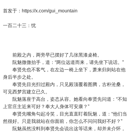
首发于：https://x.com/gui_mountain
一百二十三：忧
前殿之内，两旁早已摆好了几张黑漆桌椅。
阮魅微微抬手，道：“两位远道而来，请先坐下说话。”
奉贤先也不客气，在左边一椅上坐下，萧来归则站在他
身后半步之处。
奉贤先目光扫过殿内，只见殿顶覆着图腾，古朴沧桑，
可见西梦宫建立已久。
阮魅落座于高台，姿态从容。她看向奉贤先问道：“不知
上官庄主近来可好？奉大人身体可安康？”
奉贤先嘴角勾起冷笑，目光直直盯着阮魅，道：“他们当
然很好。只是我就站在你面前，你怎么不问问我好不好？”
阮魅虽然没料到奉贤先会说出这等话来，却并未介怀，