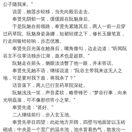
公子随我来。”
说罢，她莲步轻移，当先向殿后走去。
奉贤先阴郁一笑，缓缓跟在阮魅身后。
于是阮魅在前领路，奉贤先紧随其后，两人一前一后穿
过药草院。阮魅身姿袅娜，短裙轻摆之下，修长玉腿笔直，
行走间银铃轻响，步态优雅。
奉贤先目光落在她身后，嘴角微勾，边走边道：“听闻阮
谷主不仅掌法独步江湖，蛊术也是超群。”
阮魅走在前头，侧眼淡淡瞥了他一眼，并未答话。
奉贤先见她不语，继续说道：“阮谷主带我来这无人之
地，可是要对我下蛊，将我杀了？”
话音落下，两人已行至药草院深处。
阮魅浅浅一笑，声音柔软，略带锋芒：“梦谷行事，向来
光明磊落，可不像那些宵小之辈。”
奉贤先道：“甚好。”
二人继续前行，步入玄玉池。
奉贤先举目四望：此处地方开阔，四壁与地面皆以玉砖
砌成；中央是一个宽广的温水池，池水冒着热气，散发出一