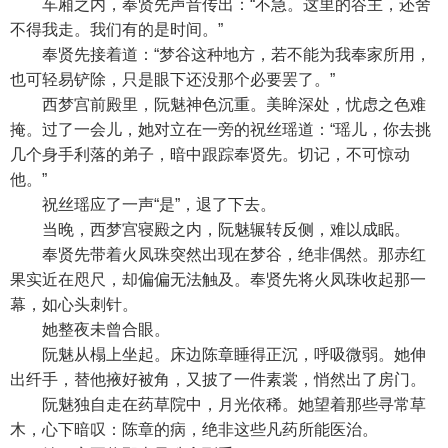
车厢之内，奉贤先声音传出：“不急。这里的谷主，还舍
不得我走。我们有的是时间。”
奉贤先接着道：“梦谷这种地方，若不能为我奉家所用，
也可轻易铲除，只是眼下还没那个必要罢了。”
西梦宫前殿里，阮魅神色沉重。美眸深处，忧虑之色难
掩。过了一会儿，她对立在一旁的祝丝瑶道：“瑶儿，你去挑
几个身手利落的弟子，暗中跟踪奉贤先。切记，不可惊动
他。”
祝丝瑶应了一声“是”，退了下去。
当晚，西梦宫寝殿之内，阮魅辗转反侧，难以成眠。
奉贤先带着火凤珠突然出现在梦谷，绝非偶然。那赤红
果实近在咫尺，却偏偏无法触及。奉贤先将火凤珠收起那一
幕，如心头刺针。
她整夜未曾合眼。
阮魅从榻上坐起。床边陈章睡得正沉，呼吸微弱。她伸
出纤手，替他掖好被角，又披了一件素裳，悄然出了房门。
阮魅独自走在药草院中，月光依稀。她望着那些寻常草
木，心下暗叹：陈章的病，绝非这些凡药所能医治。