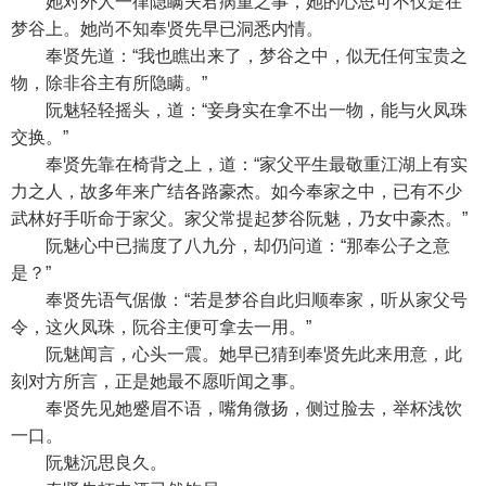
她对外人一律隐瞒夫君病重之事，她的心思可不仅是在
梦谷上。她尚不知奉贤先早已洞悉内情。
奉贤先道：“我也瞧出来了，梦谷之中，似无任何宝贵之
物，除非谷主有所隐瞒。”
阮魅轻轻摇头，道：“妾身实在拿不出一物，能与火凤珠
交换。”
奉贤先靠在椅背之上，道：“家父平生最敬重江湖上有实
力之人，故多年来广结各路豪杰。如今奉家之中，已有不少
武林好手听命于家父。家父常提起梦谷阮魅，乃女中豪杰。”
阮魅心中已揣度了八九分，却仍问道：“那奉公子之意
是？”
奉贤先语气倨傲：“若是梦谷自此归顺奉家，听从家父号
令，这火凤珠，阮谷主便可拿去一用。”
阮魅闻言，心头一震。她早已猜到奉贤先此来用意，此
刻对方所言，正是她最不愿听闻之事。
奉贤先见她蹙眉不语，嘴角微扬，侧过脸去，举杯浅饮
一口。
阮魅沉思良久。