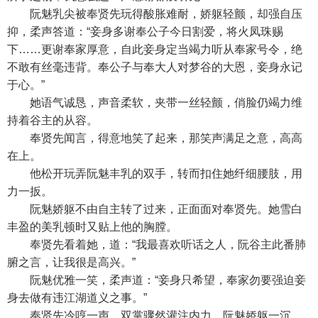
阮魅乳尖被奉贤先玩得酸胀难耐，娇躯轻颤，却强自压
抑，柔声答道：“妾身多谢奉公子今日割爱，将火凤珠赐
下……更谢奉家厚意，自此妾身定当竭力听从奉家号令，绝
不敢有丝毫违背。奉公子与奉大人对梦谷的大恩，妾身永记
于心。”
她语气诚恳，声音柔软，夹带一丝轻颤，俏脸仍竭力维
持着谷主的从容。
奉贤先闻言，得意地笑了起来，那笑声满足之意，高高
在上。
他松开玩弄阮魅丰乳的双手，转而扣住她纤细腰肢，用
力一扳。
阮魅娇躯不由自主转了过来，正面面对奉贤先。她雪白
丰盈的美乳顿时又贴上他的胸膛。
奉贤先看着她，道：“我最喜欢听话之人，阮谷主此番肺
腑之言，让我很是高兴。”
阮魅优雅一笑，柔声道：“妾身只希望，奉家勿要强迫妾
身去做有违江湖道义之事。”
奉贤先冷哼一声，双掌骤然灌注内力。阮魅娇躯一沉，