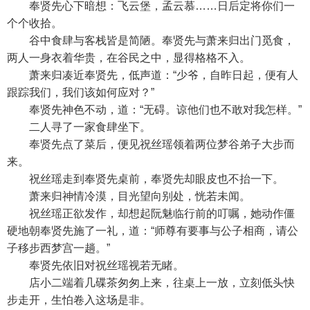
奉贤先心下暗想：飞云堡，孟云慕……日后定将你们一
个个收拾。
谷中食肆与客栈皆是简陋。奉贤先与萧来归出门觅食，
两人一身衣着华贵，在谷民之中，显得格格不入。
萧来归凑近奉贤先，低声道：“少爷，自昨日起，便有人
跟踪我们，我们该如何应对？”
奉贤先神色不动，道：“无碍。谅他们也不敢对我怎样。”
二人寻了一家食肆坐下。
奉贤先点了菜后，便见祝丝瑶领着两位梦谷弟子大步而
来。
祝丝瑶走到奉贤先桌前，奉贤先却眼皮也不抬一下。
萧来归神情冷漠，目光望向别处，恍若未闻。
祝丝瑶正欲发作，却想起阮魅临行前的叮嘱，她动作僵
硬地朝奉贤先施了一礼，道：“师尊有要事与公子相商，请公
子移步西梦宫一趟。”
奉贤先依旧对祝丝瑶视若无睹。
店小二端着几碟茶匆匆上来，往桌上一放，立刻低头快
步走开，生怕卷入这场是非。