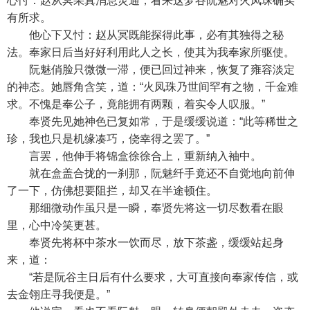
心忖：赵从冥果真消息灵通，看来这梦谷阮魅对火凤珠确实
有所求。
他心下又忖：赵从冥既能探得此事，必有其独得之秘
法。奉家日后当好好利用此人之长，使其为我奉家所驱使。
阮魅俏脸只微微一滞，便已回过神来，恢复了雍容淡定
的神态。她唇角含笑，道：“火凤珠乃世间罕有之物，千金难
求。不愧是奉公子，竟能拥有两颗，着实令人叹服。”
奉贤先见她神色已复如常，于是缓缓说道：“此等稀世之
珍，我也只是机缘凑巧，侥幸得之罢了。”
言罢，他伸手将锦盒徐徐合上，重新纳入袖中。
就在盒盖合拢的一刹那，阮魅纤手竟还不自觉地向前伸
了一下，仿佛想要阻拦，却又在半途顿住。
那细微动作虽只是一瞬，奉贤先将这一切尽数看在眼
里，心中冷笑更甚。
奉贤先将杯中茶水一饮而尽，放下茶盏，缓缓站起身
来，道：
“若是阮谷主日后有什么要求，大可直接向奉家传信，或
去金翎庄寻我便是。”