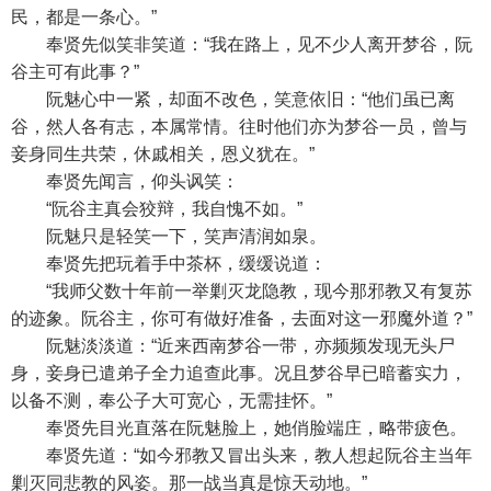
民，都是一条心。”
奉贤先似笑非笑道：“我在路上，见不少人离开梦谷，阮
谷主可有此事？”
阮魅心中一紧，却面不改色，笑意依旧：“他们虽已离
谷，然人各有志，本属常情。往时他们亦为梦谷一员，曾与
妾身同生共荣，休戚相关，恩义犹在。”
奉贤先闻言，仰头讽笑：
“阮谷主真会狡辩，我自愧不如。”
阮魅只是轻笑一下，笑声清润如泉。
奉贤先把玩着手中茶杯，缓缓说道：
“我师父数十年前一举剿灭龙隐教，现今那邪教又有复苏
的迹象。阮谷主，你可有做好准备，去面对这一邪魔外道？”
阮魅淡淡道：“近来西南梦谷一带，亦频频发现无头尸
身，妾身已遣弟子全力追查此事。况且梦谷早已暗蓄实力，
以备不测，奉公子大可宽心，无需挂怀。”
奉贤先目光直落在阮魅脸上，她俏脸端庄，略带疲色。
奉贤先道：“如今邪教又冒出头来，教人想起阮谷主当年
剿灭同悲教的风姿。那一战当真是惊天动地。”