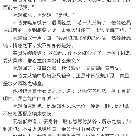
而前来寻我。”
阮魅点头，坦然道：“是也。”
奉贤先嘴角微扬，语调轻蔑：“若一人后悔了，便能轻易
达成目的，拿到想要之物，未免太过便宜，太过卑鄙了些。”
阮魅轻叹一声，道：“妾身也知此举颇为不妥，然妾身愚
钝，情急之下，实不知如何是好。”
奉贤先缓缓道：“既如此，便不必绕弯子了。阮谷主既想
要火凤珠，那谷主能拿出什么来换？”
阮魅闻言，微微沉默，秋波转处，直直望向奉贤先。
奉贤先从袖中取出那只锦盒，正是昨日阮魅所见，内里
盛放火凤珠之锦盒。
他将锦盒置于石桌之上，道：“此物何等珍稀，谷主自是
明白。我岂能白白相赠？”
阮魅面露难色。她深知火凤珠无价，便是一颗，她也拿
不出相匹配之物来交换。
阮魅低声道：“妾身将一腔心思尽付梦谷，所余之物，加
起来也远不及火凤珠珍贵。奉公子可有何法子？”